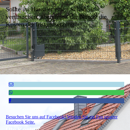
Sollte ihr Haustier einen Schaden
verursachen, übernimmt der Nutzer die
Kosten der Instandsetzung.
Besuchen Sie uns auf Facebook! Werden Sie ein Fan unserer
Facebook Seite.
Ute Kochte