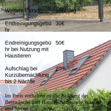
Weitere Person
10€/ Tag
Endreinigungsgebü
30€
hr
Endreinigungsgebü
50€
hr bei Nutzung mit
Haustieren
Aufschlag bei
20%
Kurzübernachtung
bis 2 Nächte
Im Preis enthalten ist die Nutzung der
Bettwäsche und Handtücher, sowie Wasser
und Strom.