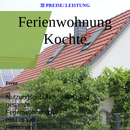
PREISE/ LEISTUNG
Ferienwohnung
Kochte
Preise
Nutzungsgebühr
40€/ Tag
gesamte
Ferienwohnung für
ein bis vier
Personen